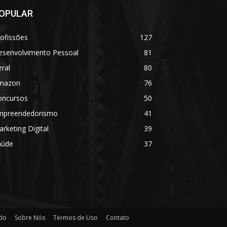
OPULAR
ofissões
127
esenvolvimento Pessoal
81
ral
80
mazon
76
oncursos
50
mpreendedorismo
41
rketing Digital
39
aúde
37
ado
Sobre Nós
Termos de Uso
Contato