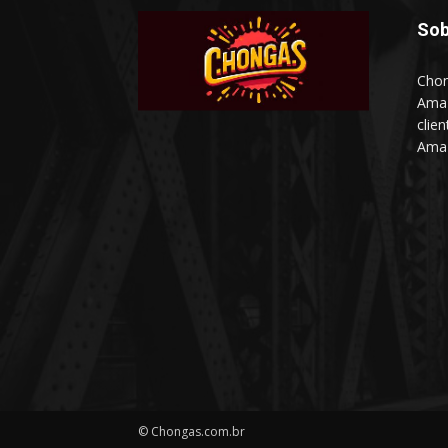
Sob
Chon
Amaz
clie
Amaz
© Chongas.com.br