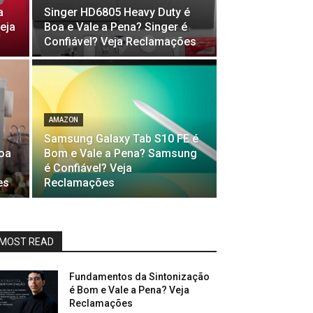
a
Singer HD6805 Heavy Duty é
eja
Boa e Vale a Pena? Singer é
Confiável? Veja Reclamações
AMAZON
Samsung Galaxy Tab S10 FE é
Boa
Bom e Vale a Pena? Samsung
é Confiável? Veja
es
Reclamações
MOST READ
Fundamentos da Sintonização
é Bom e Vale a Pena? Veja
Reclamações