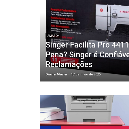
AMAZON
Singer Facilita Pro 4411
Pena? Singer é Confiáve
Reclamações
Diana Maria
-
17 de maio de 2025