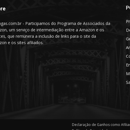
P
re
Pr
gas.com.br - Participamos do Programa de Associados da
on, um serviço de intermediação entre a Amazon e os
D
ntes, que remunera a inclusão de links para o site da
Ge
on e os sites afiliados.
A
C
E
Ma
S
Declaração de Ganhos como Afili