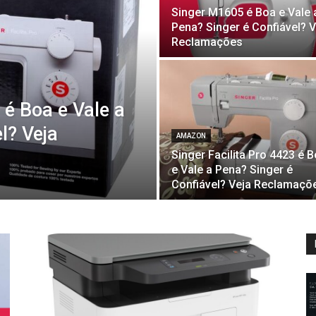
Singer M1605 é Boa e Vale 
Pena? Singer é Confiável? V
Reclamações
 é Boa e Vale a
l? Veja
AMAZON
Singer Facilita Pro 4423 é 
e Vale a Pena? Singer é
Confiável? Veja Reclamaçõ