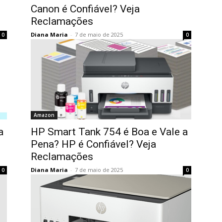
Canon é Confiável? Veja
Reclamações
Diana Maria
-
7 de maio de 2025
0
0
Amazon
a
HP Smart Tank 754 é Boa e Vale a
Pena? HP é Confiável? Veja
Reclamações
Diana Maria
-
7 de maio de 2025
0
0