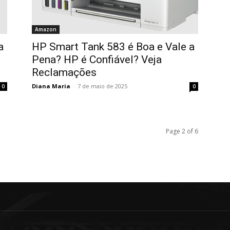
Amazon
a
HP Smart Tank 583 é Boa e Vale a
Pena? HP é Confiável? Veja
Reclamações
Diana Maria
-
7 de maio de 2025
0
0
Page 2 of 6