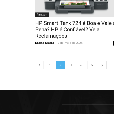
Amazon
HP Smart Tank 724 é Boa e Vale 
Pena? HP é Confiável? Veja
Reclamações
Diana Maria
-
7 de maio de 2025
...
1
2
3
6