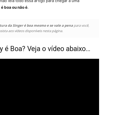
Então leia todo essa artigo para chegar a uma
é boa ou não é
.
ura da Singer é boa mesmo e se vale a pena
para você,
ista aos vídeos disponíveis nesta página.
 é Boa? Veja o vídeo abaixo…