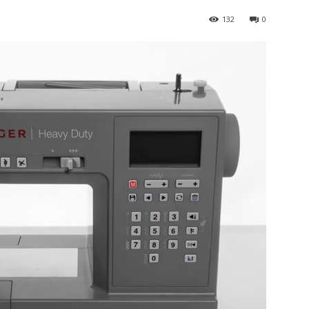
132
0