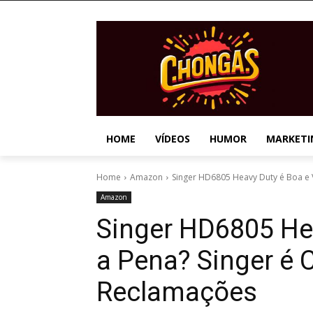
HOME
VÍDEOS
HUMOR
MARKETI
Home
Amazon
Singer HD6805 Heavy Duty é Boa e Va
Amazon
Singer HD6805 Hea
a Pena? Singer é C
Reclamações