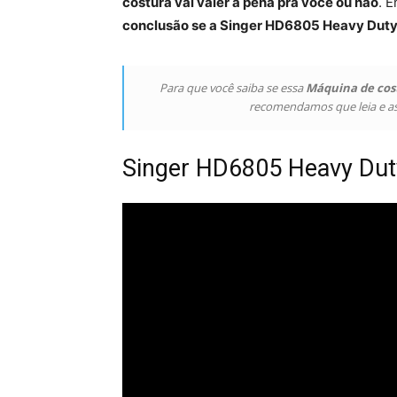
costura vai valer a pena pra você ou não
. 
conclusão se a Singer HD6805 Heavy Duty 
Para que você saiba se essa
Máquina de cost
recomendamos que leia e ass
Singer HD6805 Heavy Duty