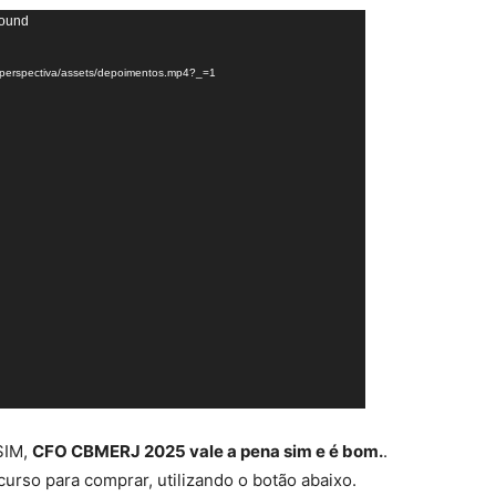
found
k-perspectiva/assets/depoimentos.mp4?_=1
SIM,
CFO CBMERJ 2025 vale a pena sim e é bom.
.
curso para comprar, utilizando o botão abaixo.