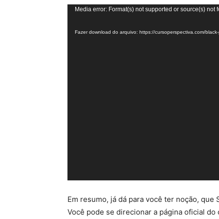
T
Media error: Format(s) not supported or source(s) not 
o
Fazer download do arquivo: https://cursoperspectiva.com/blac
c
a
d
o
r
d
e
v
í
d
e
o
Em resumo, já dá para você ter noção, que 
Você pode se direcionar a página oficial do 