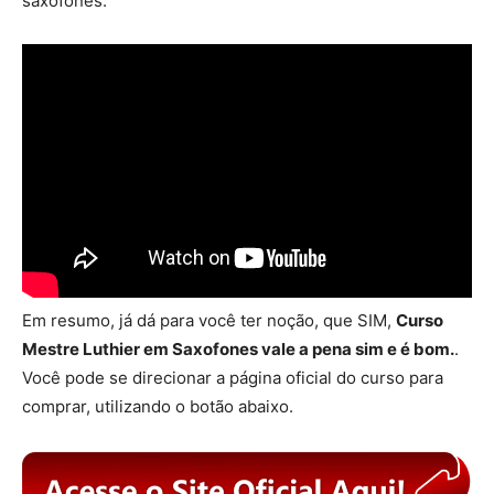
saxofones.
Em resumo, já dá para você ter noção, que SIM,
Curso
Mestre Luthier em Saxofones vale a pena sim e é bom.
.
Você pode se direcionar a página oficial do curso para
comprar, utilizando o botão abaixo.