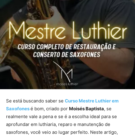
Se está buscando saber se
Curso Mestre Luthier em
Saxofones
é bom, criado por
Moisés Baptista
, se
realmente vale a pena e se é a escolha ideal para se
aprofundar em luthiaria, reparo e manutenção de
saxofones, você veio ao lugar perfeito. Neste artigo,