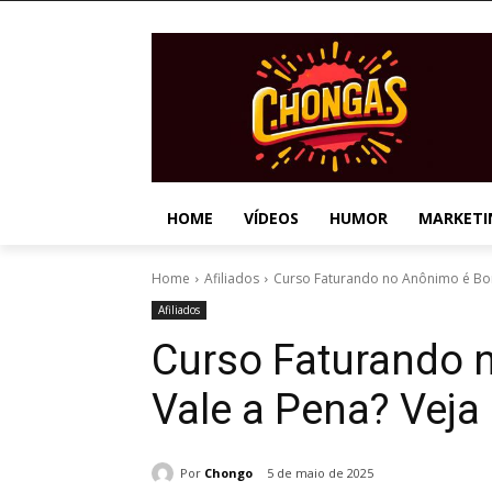
HOME
VÍDEOS
HUMOR
MARKETI
Home
Afiliados
Curso Faturando no Anônimo é Bom
Afiliados
Curso Faturando 
Vale a Pena? Vej
Por
Chongo
5 de maio de 2025