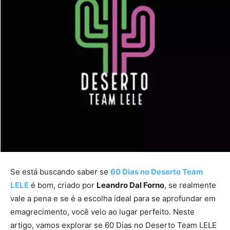
Se está buscando saber se
60 Dias no Deserto Team
LELE
é bom, criado por
Leandro Dal Forno
, se realmente
vale a pena e se é a escolha ideal para se aprofundar em
emagrecimento, você veio ao lugar perfeito. Neste
artigo, vamos explorar se 60 Dias no Deserto Team LELE