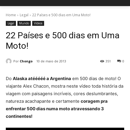
Home
Legal
22 Países e 500 dias em Uma Moto!
Legal
Mundo
Vídeos
22 Países e 500 dias em Uma
Moto!
Por
Chongo
10 de maio de 2013
351
0
Do
Alaska atééééé a Argentina
em 500 dias de moto! O
viajante Alex Chacon, mostra neste vídeo toda história da
viagem com paisagens incríveis, cores deslumbrantes,
natureza acachapante e certamente
coragem pra
enfrentar 500 dias numa moto atravessando 3
continentes!