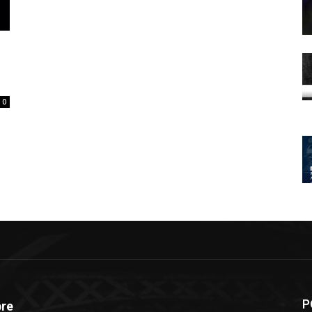
0
P
re