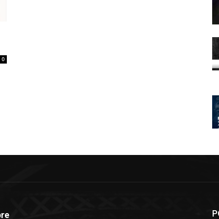
0
P
re