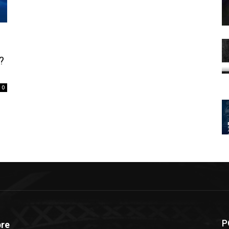
?
0
P
re