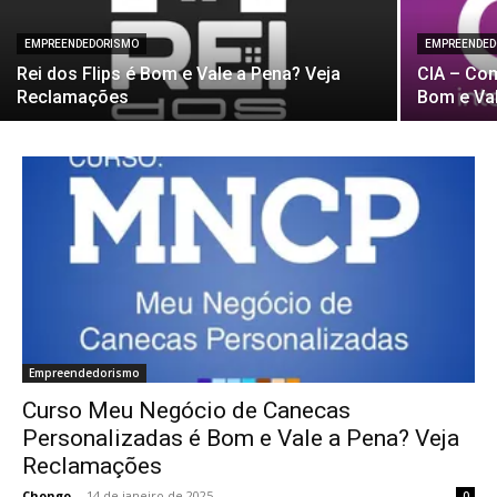
EMPREENDEDORISMO
EMPREENDED
Rei dos Flips é Bom e Vale a Pena? Veja
CIA – Com
Reclamações
Bom e Va
Empreendedorismo
Curso Meu Negócio de Canecas
Personalizadas é Bom e Vale a Pena? Veja
Reclamações
Chongo
-
14 de janeiro de 2025
0