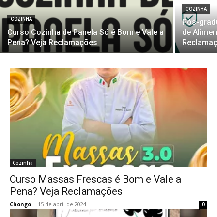
COZINHA
COZINHA
Pós-grad
Curso Cozinha de Panela Só é Bom e Vale a
de Alimen
Pena? Veja Reclamações
Reclama
Cozinha
Curso Massas Frescas é Bom e Vale a
Pena? Veja Reclamações
Chongo
-
15 de abril de 2024
0