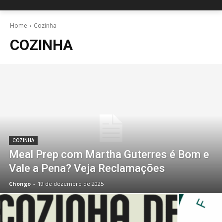
Home
Cozinha
COZINHA
COZINHA
Meal Prep com Martha Guterres é Bom e
Vale a Pena? Veja Reclamações
Chongo
-
19 de dezembro de 2025